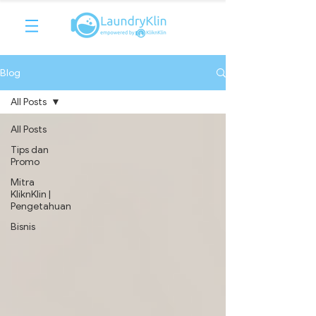
Blog
All Posts
All Posts
Tips dan
Promo
Mitra
KliknKlin |
Pengetahuan
Bisnis