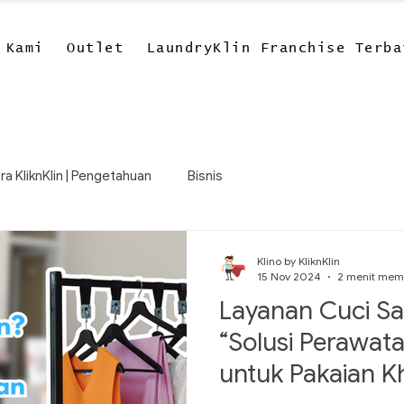
 Kami
Outlet
LaundryKlin Franchise Terba
ra KliknKlin | Pengetahuan
Bisnis
Klino by KliknKlin
15 Nov 2024
2 menit me
Layanan Cuci S
“Solusi Perawat
untuk Pakaian K