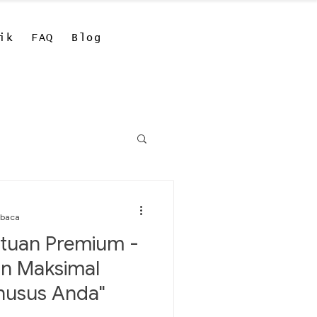
ik
FAQ
Blog
mbaca
atuan Premium -
an Maksimal
husus Anda"