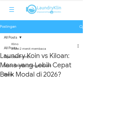
Postingan
All Posts
Klino
All Posts
6 Mei
2 menit membaca
Laundry Koin vs Kiloan:
Tips dan Promo
Mana yang Lebih Cepat
Mitra KliknKlin | Pengetahuan
Balik Modal di 2026?
Bisnis