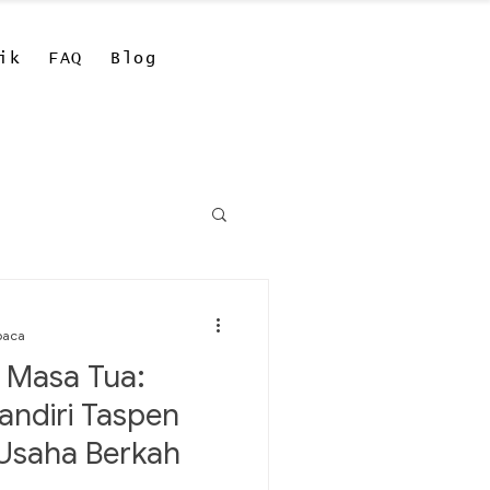
ik
FAQ
Blog
baca
 Masa Tua:
andiri Taspen
 Usaha Berkah