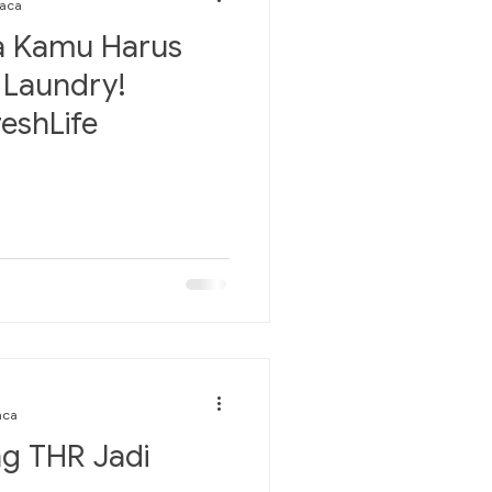
aca
a Kamu Harus
 Laundry!
eshLife
aca
g THR Jadi