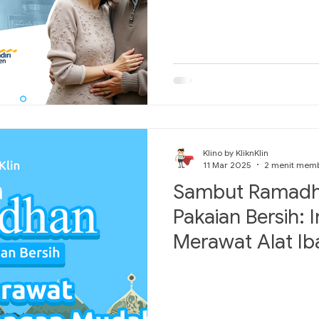
Klino by KliknKlin
11 Mar 2025
2 menit mem
Sambut Ramadh
Pakaian Bersih: I
Merawat Alat Ib