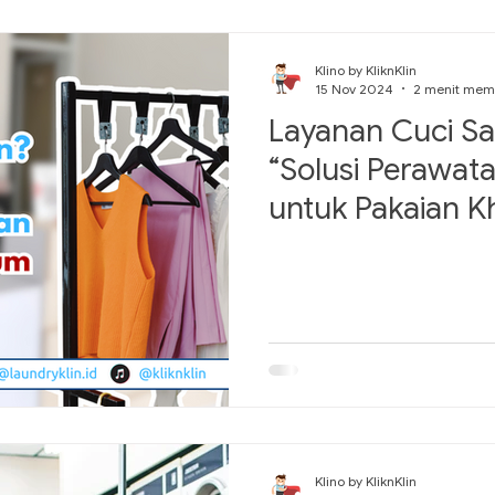
Klino by KliknKlin
15 Nov 2024
2 menit me
Layanan Cuci S
“Solusi Perawat
untuk Pakaian K
Klino by KliknKlin