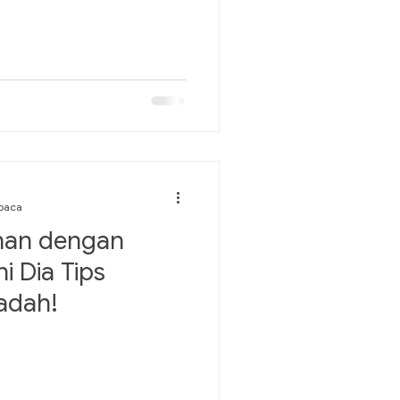
baca
an dengan
ni Dia Tips
adah!