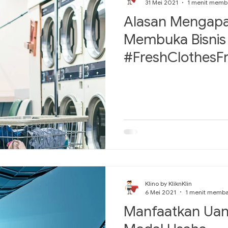
31 Mei 2021
1 menit memb
Alasan Mengap
Membuka Bisnis
#FreshClothesFr
Klino by KliknKlin
6 Mei 2021
1 menit memb
Manfaatkan Uan