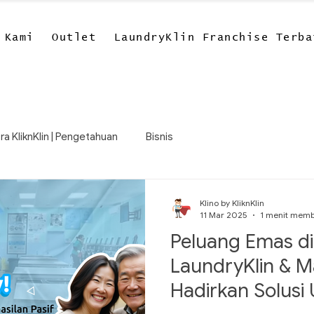
 Kami
Outlet
LaundryKlin Franchise Terba
ra KliknKlin | Pengetahuan
Bisnis
Klino by KliknKlin
11 Mar 2025
1 menit mem
Peluang Emas di
LaundryKlin & M
Hadirkan Solusi