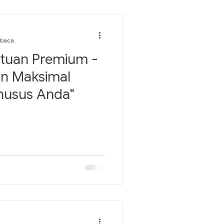
mbaca
atuan Premium -
an Maksimal
husus Anda"