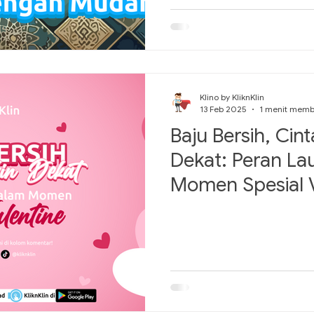
Klino by KliknKlin
13 Feb 2025
1 menit mem
Baju Bersih, Cin
Dekat: Peran La
Momen Spesial V