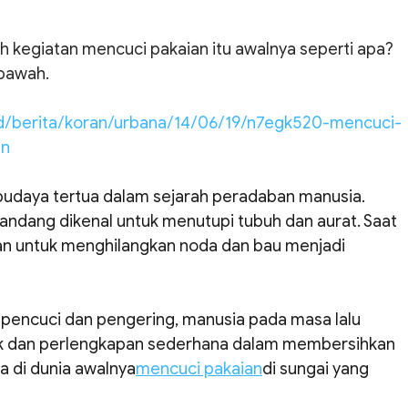
ah kegiatan mencuci pakaian itu awalnya seperti apa? 
ibawah.
o.id/berita/koran/urbana/14/06/19/n7egk520-mencuci-
an
udaya tertua dalam sejarah peradaban manusia. 
ndang dikenal untuk menutupi tubuh dan aurat. Saat 
an untuk menghilangkan noda dan bau menjadi 
pencuci dan pengering, manusia pada masa lalu 
k dan perlengkapan sederhana dalam membersihkan 
 di dunia awalnya
mencuci pakaian
di sungai yang 